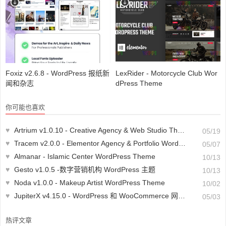
Foxiz v2.6.8 - WordPress 报纸新
LexRider - Motorcycle Club Wor
闻和杂志
dPress Theme
你可能也喜欢
♥
Artrium v1.0.10 - Creative Agency & Web Studio Theme
05/19
♥
Tracem v2.0.0 - Elementor Agency & Portfolio WordPress 主题
05/07
♥
Almanar - Islamic Center WordPress Theme
10/13
♥
Gesto v1.0.5 -数字营销机构 WordPress 主题
10/13
♥
Noda v1.0.0 - Makeup Artist WordPress Theme
10/02
♥
JupiterX v4.15.0 - WordPress 和 WooCommerce 网站建设器
05/03
热评文章