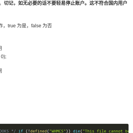
。
切记，如无必要的话不要轻易停止账户。这不符合国内用户
ue 为是，false 为否
用
0);
闭
KS */
if
(
!
defined
(
"WHMCS"
)
)
die
(
"This file cannot be 