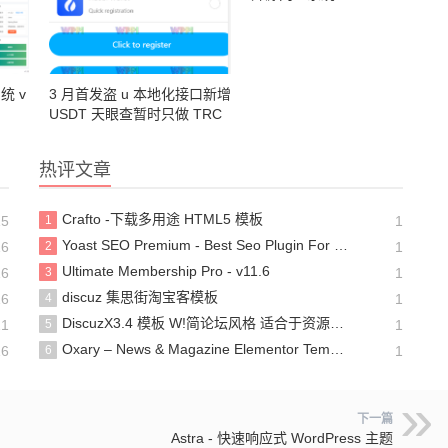
统 v
3 月首发盗 u 本地化接口新增
USDT 天眼查暂时只做 TRC
热评文章
Crafto -下载多用途 HTML5 模板
15
1
1
Yoast SEO Premium - Best Seo Plugin For WP v20.7
16
2
1
Ultimate Membership Pro - v11.6
16
3
1
discuz 集思街淘宝客模板
16
4
1
DiscuzX3.4 模板 W!简论坛风格 适合于资源站等
21
5
1
Oxary – News & Magazine Elementor Template Kit
16
6
1
下一篇
Astra - 快速响应式 WordPress 主题