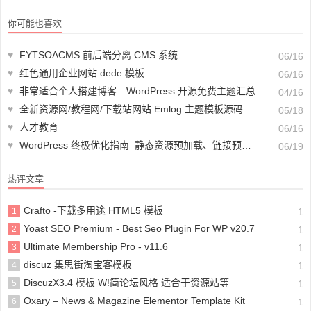
你可能也喜欢
♥
FYTSOACMS 前后端分离 CMS 系统
06/16
♥
红色通用企业网站 dede 模板
06/16
♥
非常适合个人搭建博客—WordPress 开源免费主题汇总
04/16
♥
全新资源网/教程网/下载站网站 Emlog 主题模板源码
05/18
♥
人才教育
06/16
♥
WordPress 终极优化指南–静态资源预加载、链接预取、DNS 预取、网页预渲染、链接预连接
06/19
热评文章
Crafto -下载多用途 HTML5 模板
1
1
Yoast SEO Premium - Best Seo Plugin For WP v20.7
2
1
Ultimate Membership Pro - v11.6
3
1
discuz 集思街淘宝客模板
4
1
DiscuzX3.4 模板 W!简论坛风格 适合于资源站等
5
1
Oxary – News & Magazine Elementor Template Kit
6
1