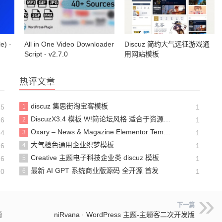
e) -
All in One Video Downloader
Discuz 简约大气远征游戏通
Script - v2.7.0
用网站模板
热评文章
discuz 集思街淘宝客模板
15
1
1
DiscuzX3.4 模板 W!简论坛风格 适合于资源站等
16
2
1
Oxary – News & Magazine Elementor Template Kit
24
3
1
大气橙色通用企业织梦模板
16
4
1
Creative 主题电子科技企业类 discuz 模板
16
5
1
最新 AI GPT 系统商业版源码 全开源 首发
20
6
1
下一篇
题
niRvana · WordPress 主题-主题客二次开发版