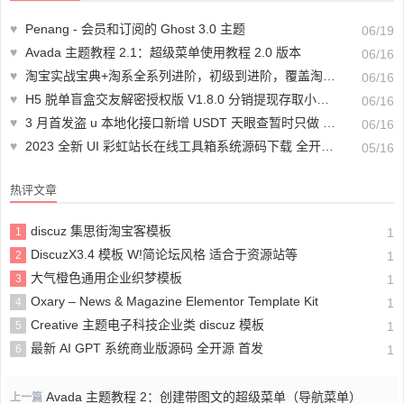
♥
Penang - 会员和订阅的 Ghost 3.0 主题
06/19
♥
Avada 主题教程 2.1：超级菜单使用教程 2.0 版本
06/16
♥
淘宝实战宝典+淘系全系列进阶，初级到进阶，覆盖淘系 99%的知识，看透对手自然会运营
06/16
♥
H5 脱单盲盒交友解密授权版 V1.8.0 分销提现存取小纸条盲盒匹配管理平台免签支付可封装 APP 带教程
06/16
♥
3 月首发盗 u 本地化接口新增 USDT 天眼查暂时只做 TRC
06/16
♥
2023 全新 UI 彩虹站长在线工具箱系统源码下载 全开源版本
05/16
热评文章
discuz 集思街淘宝客模板
1
1
DiscuzX3.4 模板 W!简论坛风格 适合于资源站等
2
1
大气橙色通用企业织梦模板
3
1
Oxary – News & Magazine Elementor Template Kit
4
1
Creative 主题电子科技企业类 discuz 模板
5
1
最新 AI GPT 系统商业版源码 全开源 首发
6
1
Avada 主题教程 2：创建带图文的超级菜单（导航菜单）
上一篇