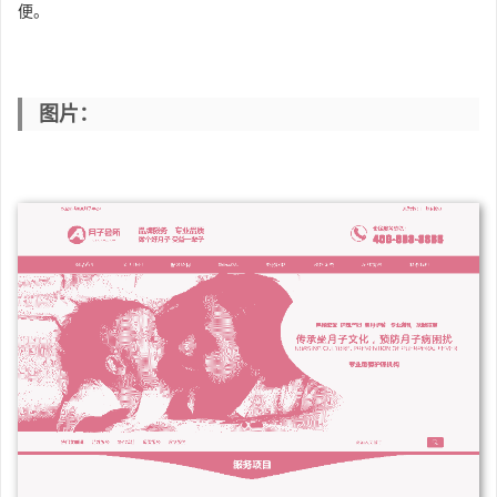
便。
图片：