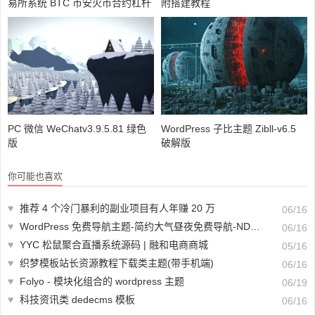
易所系统 BTC 币安火币合约杠杆
附搭建教程
交易法币 OTC 数字资产交易
PC 微信 WeChatv3.9.5.81 绿色
WordPress 子比主题 Zibll-v6.5
版
破解版
你可能也喜欢
♥
推荐 4 个冷门暴利的副业项目有人年赚 20 万
06/16
♥
WordPress 免费导航主题-简约大气昼夜免费导航-NDNAV
06/16
♥
YYC 松鼠聚合直播系统源码 | 融和电商商城
05/16
♥
织梦模板站长资源教程下载类主题(带手机端)
06/16
♥
Folyo - 模块化组合的 wordpress 主题
06/19
♥
科技资讯类 dedecms 模板
06/16